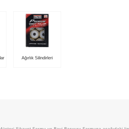
lar
Ağırlık Silindirleri
Müşteri Şikayet Formu ve Bayi Başvuru Formuna aşağıdaki link