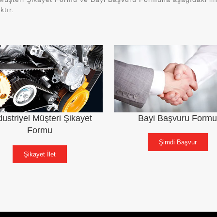
tır.
ustriyel Müşteri Şikayet
Bayi Başvuru Formu
Formu
Şimdi Başvur
Şikayet İlet