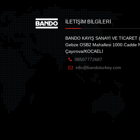
İLETİŞİM BİLGİLERİ
BANDO KAYIŞ SANAYİ VE TİCARET (
Gebze OSB2 Mahallesi 1000.Cadde 
Çayırova/KOCAELİ
08507772687
info@bandoturkey.com