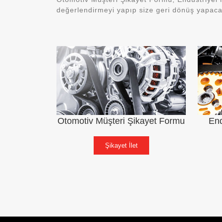
değerlendirmeyi yapıp size geri dönüş yapacak
Otomotiv Müşteri Şikayet Formu
End
Şikayet İlet