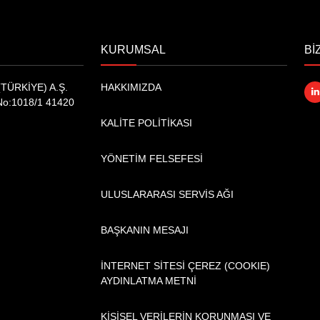
KURUMSAL
Bİ
TÜRKİYE) A.Ş.
HAKKIMIZDA
No:1018/1 41420
KALİTE POLİTİKASI
YÖNETİM FELSEFESİ
ULUSLARARASI SERVİS AĞI
BAŞKANIN MESAJI
İNTERNET SİTESİ ÇEREZ (COOKIE)
AYDINLATMA METNİ
KİŞİSEL VERİLERİN KORUNMASI VE