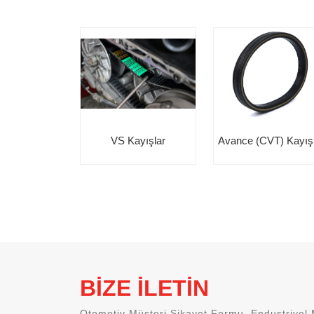
VS Kayışlar
Avance (CVT) Kayış
BİZE İLETİN
Otomotiv Müşteri Şikayet Formu, Endustriyel 