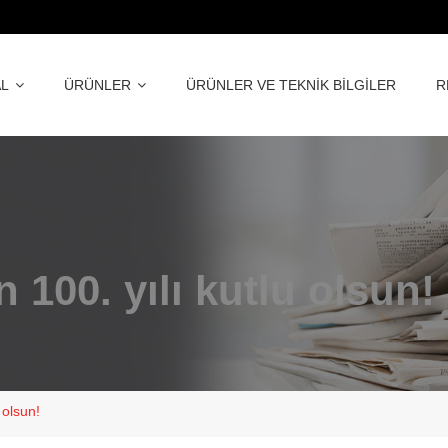
L
ÜRÜNLER
ÜRÜNLER VE TEKNİK BİLGİLER
R
 100. yılı kutlu olsun!
 olsun!