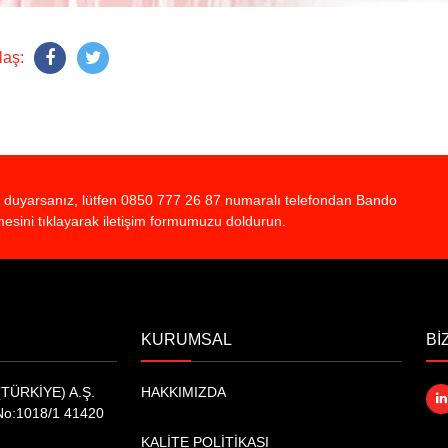
laş:
yaç duyarsanız, lütfen 0850 777 26 87 numaralı telefondan Bando
sini tıklayarak iletişim formumuzu doldurun.
KURUMSAL
Bİ
TÜRKİYE) A.Ş.
HAKKIMIZDA
No:1018/1 41420
KALİTE POLİTİKASI