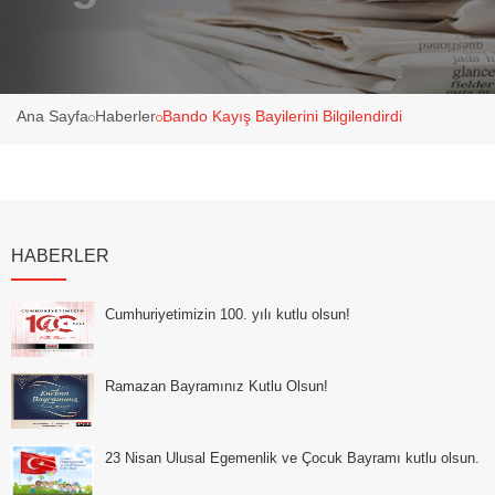
Ana Sayfa
Haberler
Bando Kayış Bayilerini Bilgilendirdi
HABERLER
Cumhuriyetimizin 100. yılı kutlu olsun!
Ramazan Bayramınız Kutlu Olsun!
23 Nisan Ulusal Egemenlik ve Çocuk Bayramı kutlu olsun.