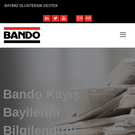
BAYİMİZ OLUN
TEKNİK DESTEK
EN
AR
Bando Kayış
Bayilerini
Bilgilendirdi