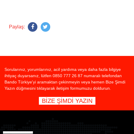
Paylaş:
Sorularınız, yorumlarınız, acil yardıma veya daha fazla bilgiye
ihtiyaç duyarsanız, lütfen 0850 777 26 87 numaralı telefondan
Bando Türkiye'yi aramaktan çekinmeyin veya hemen Bize Şimdi
Yazın düğmesini tıklayarak iletişim formumuzu doldurun.
BİZE ŞİMDİ YAZIN