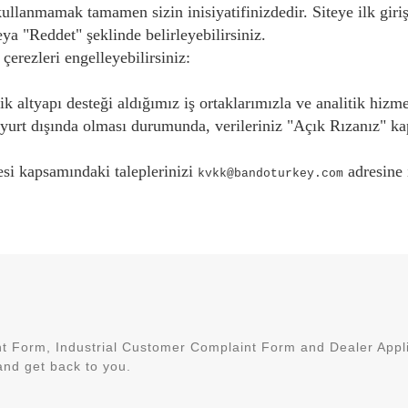
kullanmamak tamamen sizin inisiyatifinizdedir. Siteye ilk giri
ya "Reddet" şeklinde belirleyebilirsiniz.
 çerezleri engelleyebilirsiniz:
nik altyapı desteği aldığımız iş ortaklarımızla ve analitik hizm
n yurt dışında olması durumunda, verileriniz "Açık Rızanız" ka
esi kapsamındaki taleplerinizi
adresine i
kvkk@bandoturkey.com
 Form, Industrial Customer Complaint Form and Dealer Applic
nd get back to you.