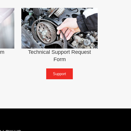
rm
Technical Support Request
Form
Support