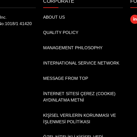
CORPORATE
FO
Inc.
ABOUT US
No:1018/1 41420
QUALITY POLICY
MANAGEMENT PHILOSOPHY
INTERNATIONAL SERVICE NETWORK
MESSAGE FROM TOP
İNTERNET SİTESİ ÇEREZ (COOKIE)
AYDINLATMA METNİ
KİŞİSEL VERİLERİN KORUNMASI VE
İŞLENMESİ POLİTİKASI
ÖZEL NİTELİKLİ KİŞİSEL VERİ