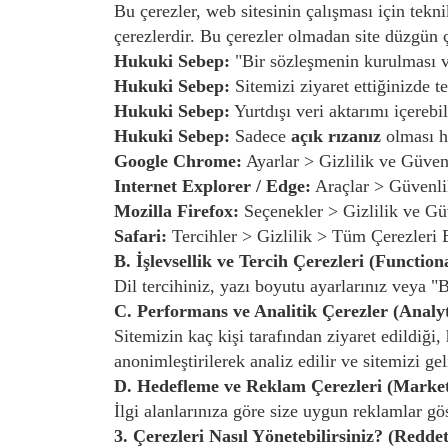
Bu çerezler, web sitesinin çalışması için tekni
çerezlerdir. Bu çerezler olmadan site düzgün 
Hukuki Sebep:
"Bir sözleşmenin kurulması v
Hukuki Sebep:
Sitemizi ziyaret ettiğinizde t
Hukuki Sebep:
Yurtdışı veri aktarımı içereb
Hukuki Sebep:
Sadece
açık rızanız
olması ha
Google Chrome:
Ayarlar > Gizlilik ve Güven
Internet Explorer / Edge:
Araçlar > Güvenli
Mozilla Firefox:
Seçenekler > Gizlilik ve G
Safari:
Tercihler > Gizlilik > Tüm Çerezleri 
B. İşlevsellik ve Tercih Çerezleri (Function
Dil tercihiniz, yazı boyutu ayarlarınız veya "Be
C. Performans ve Analitik Çerezler (Analyt
Sitemizin kaç kişi tarafından ziyaret edildiği,
anonimleştirilerek analiz edilir ve sitemizi ge
D. Hedefleme ve Reklam Çerezleri (Market
İlgi alanlarınıza göre size uygun reklamlar g
3. Çerezleri Nasıl Yönetebilirsiniz? (Redd