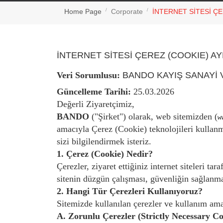
Home Page
Corporate
İNTERNET SİTESİ Ç
İNTERNET SİTESİ ÇEREZ (COOKIE) A
Veri Sorumlusu:
BANDO KAYIŞ SANAYİ V
Güncelleme Tarihi:
25.03.2026
Değerli Ziyaretçimiz,
BANDO
("Şirket") olarak, web sitemizden (
w
amacıyla Çerez (Cookie) teknolojileri kullan
sizi bilgilendirmek isteriz.
1. Çerez (Cookie) Nedir?
Çerezler, ziyaret ettiğiniz internet siteleri t
sitenin düzgün çalışması, güvenliğin sağlanmas
2. Hangi Tür Çerezleri Kullanıyoruz?
Sitemizde kullanılan çerezler ve kullanım ama
A. Zorunlu Çerezler (Strictly Necessary Co