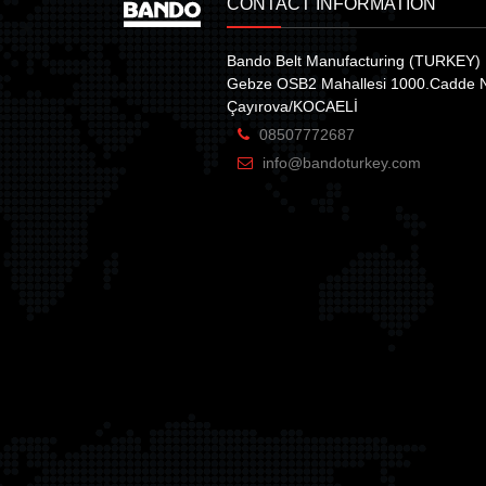
CONTACT INFORMATION
Bando Belt Manufacturing (TURKEY) 
Gebze OSB2 Mahallesi 1000.Cadde 
Çayırova/KOCAELİ
08507772687
info@bandoturkey.com