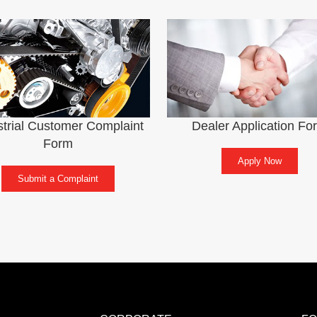
strial Customer Complaint
Dealer Application Fo
Form
Apply Now
Submit a Complaint