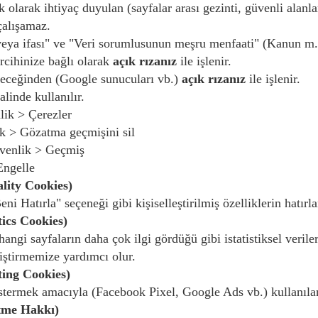
k olarak ihtiyaç duyulan (sayfalar arası gezinti, güvenli alanl
çalışamaz.
eya ifası" ve "Veri sorumlusunun meşru menfaati" (Kanun m.
ercihinize bağlı olarak
açık rızanız
ile işlenir.
ileceğinden (Google sunucuları vb.)
açık rızanız
ile işlenir.
linde kullanılır.
lik > Çerezler
k > Gözatma geçmişini sil
üvenlik > Geçmiş
Engelle
ality Cookies)
ni Hatırla" seçeneği gibi kişiselleştirilmiş özelliklerin hatırl
ics Cookies)
 hangi sayfaların daha çok ilgi gördüğü gibi istatistiksel veril
liştirmemize yardımcı olur.
ing Cookies)
östermek amacıyla (Facebook Pixel, Google Ads vb.) kullanılan
etme Hakkı)