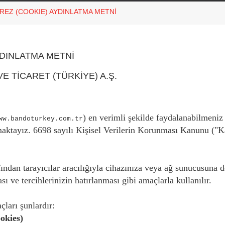
EREZ (COOKIE) AYDINLATMA METNİ
YDINLATMA METNİ
E TİCARET (TÜRKİYE) A.Ş.
) en verimli şekilde faydalanabilmeniz
ww.bandoturkey.com.tr
maktayız. 6698 sayılı Kişisel Verilerin Korunması Kanunu ("
arafından tarayıcılar aracılığıyla cihazınıza veya ağ sunucusun
ı ve tercihlerinizin hatırlanması gibi amaçlarla kullanılır.
çları şunlardır:
okies)